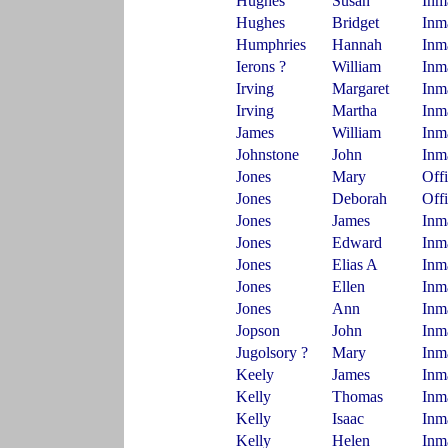
Hughes
Susan
Inm
Hughes
Bridget
Inm
Humphries
Hannah
Inm
Ierons ?
William
Inm
Irving
Margaret
Inm
Irving
Martha
Inm
James
William
Inm
Johnstone
John
Inm
Jones
Mary
Off
Jones
Deborah
Off
Jones
James
Inm
Jones
Edward
Inm
Jones
Elias A
Inm
Jones
Ellen
Inm
Jones
Ann
Inm
Jopson
John
Inm
Jugolsory ?
Mary
Inm
Keely
James
Inm
Kelly
Thomas
Inm
Kelly
Isaac
Inm
Kelly
Helen
Inm