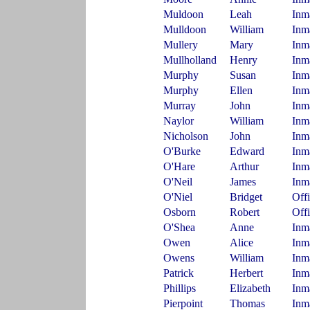
Muldoon
Leah
Inm
Mulldoon
William
Inm
Mullery
Mary
Inm
Mullholland
Henry
Inm
Murphy
Susan
Inm
Murphy
Ellen
Inm
Murray
John
Inm
Naylor
William
Inm
Nicholson
John
Inm
O'Burke
Edward
Inm
O'Hare
Arthur
Inm
O'Neil
James
Inm
O'Niel
Bridget
Off
Osborn
Robert
Off
O'Shea
Anne
Inm
Owen
Alice
Inm
Owens
William
Inm
Patrick
Herbert
Inm
Phillips
Elizabeth
Inm
Pierpoint
Thomas
Inm