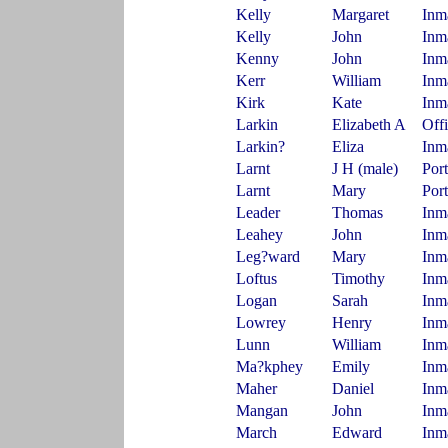
Kelly
Margaret
Inm
Kelly
John
Inm
Kenny
John
Inm
Kerr
William
Inm
Kirk
Kate
Inm
Larkin
Elizabeth A
Off
Larkin?
Eliza
Inm
Larnt
J H (male)
Port
Larnt
Mary
Port
Leader
Thomas
Inm
Leahey
John
Inm
Leg?ward
Mary
Inm
Loftus
Timothy
Inm
Logan
Sarah
Inm
Lowrey
Henry
Inm
Lunn
William
Inm
Ma?kphey
Emily
Inm
Maher
Daniel
Inm
Mangan
John
Inm
March
Edward
Inm