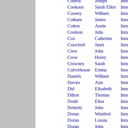
Conroy
Joseph
Inm
Cookson
Sarah Ellen
Inm
Cooney
William
Inm
Cotham
James
Inm
Cotton
Annie
Inm
Coulson
Julia
Inm
Cox
Catherine
Inm
Crawford
Janet
Inm
Crew
John
Inm
Crow
Henry
Inm
Crowney
Sarah
Inm
Culverhouse
Emma
Inm
Daniels
William
Inm
Davies
Ann
Inm
Did
Elizabeth
Inm
Dilton
Thomas
Inm
Dodd
Eliza
Inm
Doherty
John
Inm
Doran
Winifred
Inm
Doran
Lousia
Inm
Doran
John
Inm