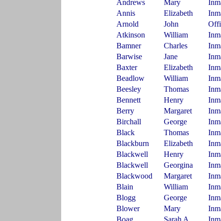
Andrews
Mary
Inm
Annis
Elizabeth
Inm
Arnold
John
Off
Atkinson
William
Inm
Bamner
Charles
Inm
Barwise
Jane
Inm
Baxter
Elizabeth
Inm
Beadlow
William
Inm
Beesley
Thomas
Inm
Bennett
Henry
Inm
Berry
Margaret
Inm
Birchall
George
Inm
Black
Thomas
Inm
Blackburn
Elizabeth
Inm
Blackwell
Henry
Inm
Blackwell
Georgina
Inm
Blackwood
Margaret
Inm
Blain
William
Inm
Blogg
George
Inm
Blower
Mary
Inm
Boag
Sarah A
Inm