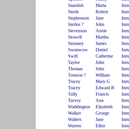
Standish
Maria
Inm
Steele
Robert
Inm
Stephenson
Jane
Inm
Sterlus ?
John
Inm
Stevenson
Annie
Inm
Stowell
Martha
Inm
Streaney
James
Inm
Swanscow
Daniel
Inm
Swift
Catherine
Inm
Taylor
John
Inm
Thomas
John
Inm
Tomson ?
William
Inm
Tracey
Mary G
Inm
Tracey
Edward B
Inm
Tully
Francis
Inm
Turvey
Ann
Inm
Waddington
Elizabeth
Inm
Walker
George
Inm
Walters
Jane
Inm
Warren
Ellen
Inm