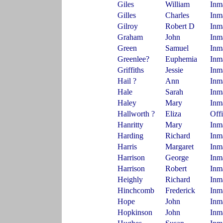
Giles
William
Inm
Gilles
Charles
Inm
Gilroy
Robert D
Inm
Graham
John
Inm
Green
Samuel
Inm
Greenlee?
Euphemia
Inm
Griffiths
Jessie
Inm
Hail ?
Ann
Inm
Hale
Sarah
Inm
Haley
Mary
Inm
Hallworth ?
Eliza
Off
Hanritty
Mary
Inm
Harding
Richard
Inm
Harris
Margaret
Inm
Harrison
George
Inm
Harrison
Robert
Inm
Heighly
Richard
Inm
Hinchcomb
Frederick
Inm
Hope
John
Inm
Hopkinson
John
Inm