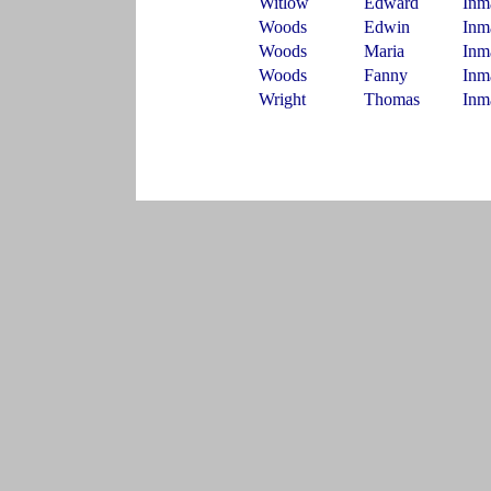
Witlow
Edward
Inm
Woods
Edwin
Inm
Woods
Maria
Inm
Woods
Fanny
Inm
Wright
Thomas
Inm