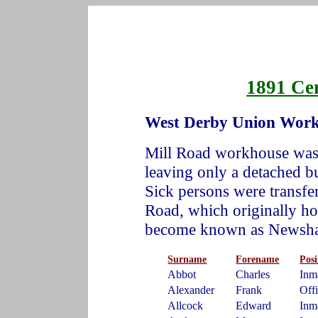
1891 Cen
West Derby Union Workh
Mill Road workhouse was
leaving only a detached b
Sick persons were transfe
Road, which originally ho
become known as Newsha
Surname
Forename
Posi
Abbot
Charles
Inm
Alexander
Frank
Off
Allcock
Edward
Inm