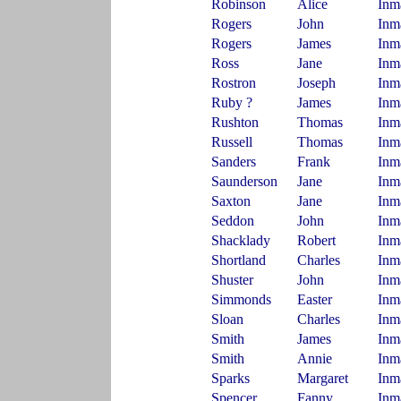
Robinson
Alice
Inm
Rogers
John
Inm
Rogers
James
Inm
Ross
Jane
Inm
Rostron
Joseph
Inm
Ruby ?
James
Inm
Rushton
Thomas
Inm
Russell
Thomas
Inm
Sanders
Frank
Inm
Saunderson
Jane
Inm
Saxton
Jane
Inm
Seddon
John
Inm
Shacklady
Robert
Inm
Shortland
Charles
Inm
Shuster
John
Inm
Simmonds
Easter
Inm
Sloan
Charles
Inm
Smith
James
Inm
Smith
Annie
Inm
Sparks
Margaret
Inm
Spencer
Fanny
Inm