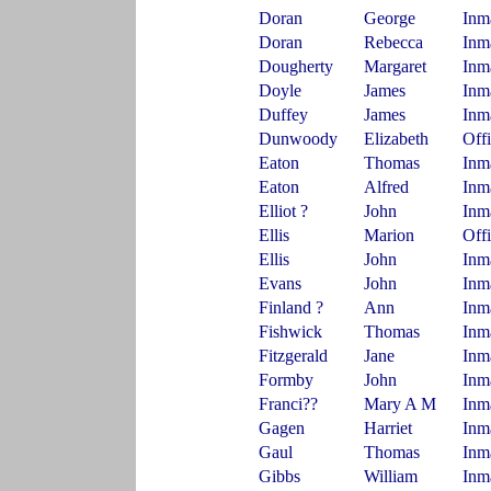
Doran
George
Inm
Doran
Rebecca
Inm
Dougherty
Margaret
Inm
Doyle
James
Inm
Duffey
James
Inm
Dunwoody
Elizabeth
Off
Eaton
Thomas
Inm
Eaton
Alfred
Inm
Elliot ?
John
Inm
Ellis
Marion
Off
Ellis
John
Inm
Evans
John
Inm
Finland ?
Ann
Inm
Fishwick
Thomas
Inm
Fitzgerald
Jane
Inm
Formby
John
Inm
Franci??
Mary A M
Inm
Gagen
Harriet
Inm
Gaul
Thomas
Inm
Gibbs
William
Inm