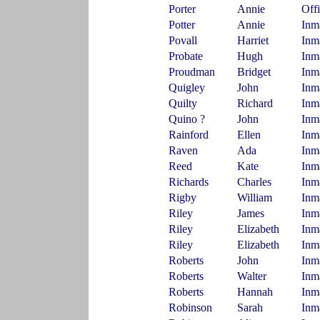
Porter
Annie
Off
Potter
Annie
Inm
Povall
Harriet
Inm
Probate
Hugh
Inm
Proudman
Bridget
Inm
Quigley
John
Inm
Quilty
Richard
Inm
Quino ?
John
Inm
Rainford
Ellen
Inm
Raven
Ada
Inm
Reed
Kate
Inm
Richards
Charles
Inm
Rigby
William
Inm
Riley
James
Inm
Riley
Elizabeth
Inm
Riley
Elizabeth
Inm
Roberts
John
Inm
Roberts
Walter
Inm
Roberts
Hannah
Inm
Robinson
Sarah
Inm