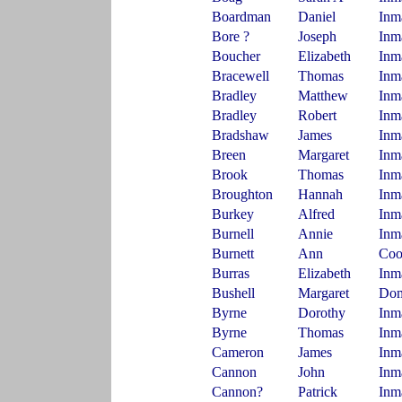
Boardman
Daniel
Inm
Bore ?
Joseph
Inm
Boucher
Elizabeth
Inm
Bracewell
Thomas
Inm
Bradley
Matthew
Inm
Bradley
Robert
Inm
Bradshaw
James
Inm
Breen
Margaret
Inm
Brook
Thomas
Inm
Broughton
Hannah
Inm
Burkey
Alfred
Inm
Burnell
Annie
Inm
Burnett
Ann
Co
Burras
Elizabeth
Inm
Bushell
Margaret
Dom
Byrne
Dorothy
Inm
Byrne
Thomas
Inm
Cameron
James
Inm
Cannon
John
Inm
Cannon?
Patrick
Inm