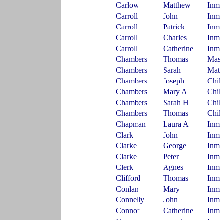
Carlow
Matthew
Inm
Carroll
John
Inm
Carroll
Patrick
Inm
Carroll
Charles
Inm
Carroll
Catherine
Inm
Chambers
Thomas
Mas
Chambers
Sarah
Mat
Chambers
Joseph
Chi
Chambers
Mary A
Chi
Chambers
Sarah H
Chi
Chambers
Thomas
Chi
Chapman
Laura A
Inm
Clark
John
Inm
Clarke
George
Inm
Clarke
Peter
Inm
Clerk
Agnes
Inm
Clifford
Thomas
Inm
Conlan
Mary
Inm
Connelly
John
Inm
Connor
Catherine
Inm