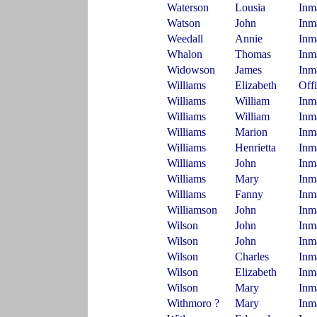
Waterson
Lousia
Inm
Watson
John
Inm
Weedall
Annie
Inm
Whalon
Thomas
Inm
Widowson
James
Inm
Williams
Elizabeth
Off
Williams
William
Inm
Williams
William
Inm
Williams
Marion
Inm
Williams
Henrietta
Inm
Williams
John
Inm
Williams
Mary
Inm
Williams
Fanny
Inm
Williamson
John
Inm
Wilson
John
Inm
Wilson
John
Inm
Wilson
Charles
Inm
Wilson
Elizabeth
Inm
Wilson
Mary
Inm
Withmoro ?
Mary
Inm