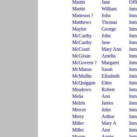
Martin
Jane
Off
Martin
William
Inm
Matteson ?
John
Inm
Matthews
Thomas
Inm
Maylor
George
Inm
McCarthy
John
Inm
McCarthy
Jane
Inm
McCourt
Mary Ann
Inm
McGloan
Amelia
Inm
McGovern ?
Margaret
Inm
McManus
Sarah
Inm
McMullin
Elizabeth
Inm
McQuiggan
Ellen
Inm
Meadows
Robert
Inm
Melia
Ann
Inm
Melrin
James
Inm
Mercer
John
Inm
Merry
Arthur
Inm
Miller
Mary A
Inm
Miller
Ann
Inm
Moore
Annie
Inm